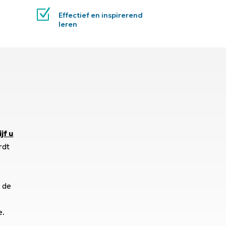
Z
Effectief en inspirerend
leren
jf u
rdt
n de
e.