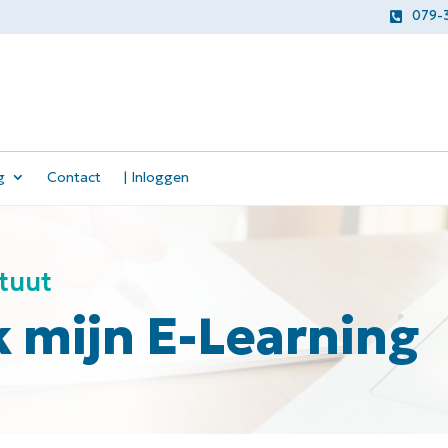
079-

g
Contact
| Inloggen
tuut
k mijn E-Learning