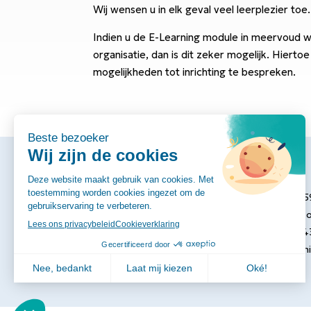
Wij wensen u in elk geval veel leerplezier toe.
Indien u de E-Learning module in meervoud 
organisatie, dan is dit zeker mogelijk. Hier
mogelijkheden tot inrichting te bespreken.
Locatie
Postbus 75
2700 AT Zo
T:
(079) 34
E:
info@cmin