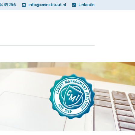
3439256
info@cminstituut.nl
LinkedIn

